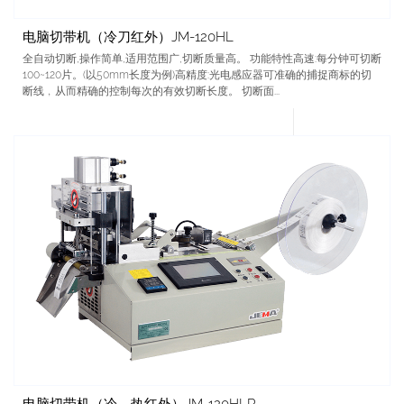
电脑切带机（冷刀红外）JM-120HL
全自动切断,操作简单,适用范围广,切断质量高。 功能特性高速:每分钟可切断
100~120片。(以50mm长度为例)高精度:光电感应器可准确的捕捉商标的切
断线﹐从而精确的控制每次的有效切断长度。 切断面...
电脑切带机（冷、热红外）JM-120HLR