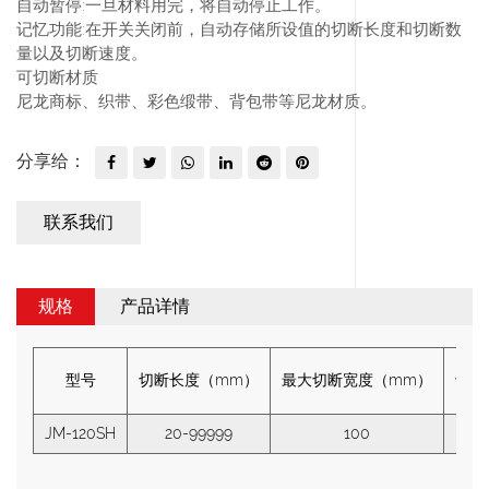
自动暂停:
一旦材料用完，将自动停止工作。
记忆功能:
在开关关闭前，自动存储所设值的切断长度和切断数
量以及切断速度。
可切断材质
尼龙商标、织带、彩色缎带、背包带等尼龙材质。
分享给：
联系我们
规格
产品详情
型号
切断长度（mm）
最大切断宽度（mm）
切断速
JM-120SH
20-99999
100