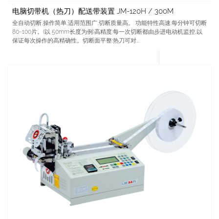
电脑切带机（热刀）配送带装置 JM-120H / 300M
全自动切断,操作简单,适用范围广,切断质量高。 功能特性高速:每分钟可切断
80~100片。(以 50mm长度为例)高精度:每一次切断都由步进电动机监控,以
保证每次操作的高精确性。切断面平整:热刀可对...