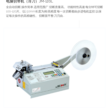
电脑切带机（冷刀）JM-120L
全自动切断,操作简单,适用范围广,切断质量高。 功能特性高速:每分钟可切断
100-120片。(以 50mm长度为例)高精度:每一次切断都由步进电机监控,以保
证每次操作的高精确性。 切断面平整:刀刃由...