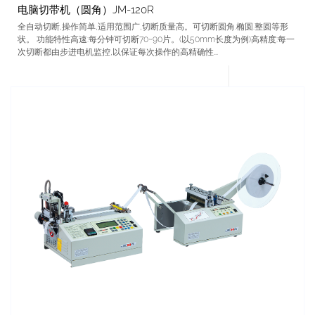
电脑切带机（圆角）JM-120R
全自动切断,操作简单,适用范围广,切断质量高。可切断圆角.椭圆.整圆等形
状。 功能特性高速:每分钟可切断70~90片。(以50mm长度为例)高精度:每一
次切断都由步进电机监控,以保证每次操作的高精确性...