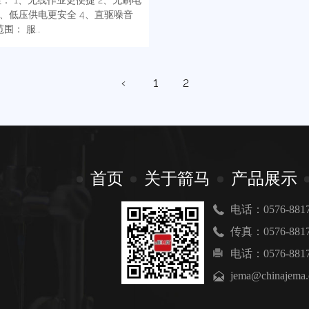
3、低压供电更安全 4、直驱噪音
围： 服...
‹
1
2
首页
关于箭马
产品展示
电话：0576-8817
传真：0576-8817
电话：0576-8817
jema@chinajema