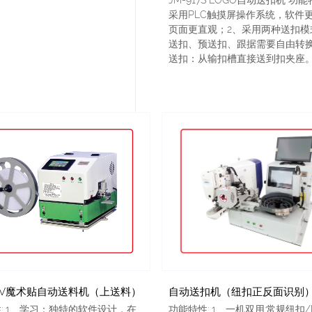
采用PLC触摸屏操作系统，软件
页面更直观；2、采用两种送扣模
送扣、预送扣、跟据需要自由转
送扣：从输扣槽直接送到扣夹座。..
00V魔术贴自动送料机（上送料）
: 1、学习：独特的软件设计，在
功能特性: 1、一机双用:常规纽扣/