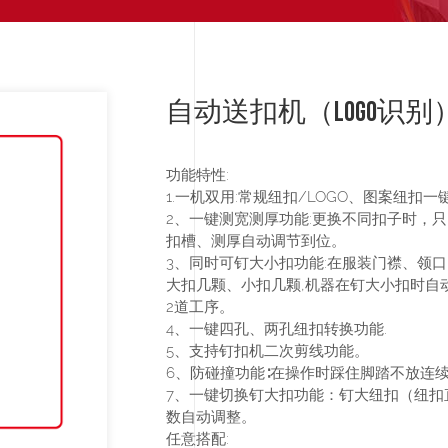
自动送扣机（LOGO识别）JM
功能特性:
1.一机双用:常规纽扣/LOGO、图案纽扣一
2、一键测宽测厚功能:更换不同扣子时，
扣槽、测厚自动调节到位。
3、同时可钉大小扣功能:在服装门襟、领
大扣几颗、小扣几颗,机器在钉大小扣时自
2道工序。
4、一键四孔、两孔纽扣转换功能.
5、支持钉扣机二次剪线功能。
6、防碰撞功能∶在操作时踩住脚踏不放连
7、一键切换钉大扣功能：钉大纽扣（纽扣直
数自动调整。
任意搭配: