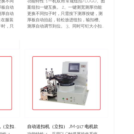
更换不同
功能特性: 1.一机双用:常规纽扣/LOGO、图
厚板自动
案纽扣一键互换。 2、一键测宽测厚功能:
测厚自动
更换不同扣子时，只需按下测厚按键，测
:在服装
厚板自动抬起，轻松放进纽扣，输扣槽、
子时，只
测厚自动调节到位。 3、同时可钉大小扣...
JM-917S LOGO识别自动送扣机（立扣） 搭配 JM-4-2D直驱钉扣机
自动送扣机（立扣） JM-917 电机款
性: 1、
功能特性: 1、采用PLC触摸屏操作系统，