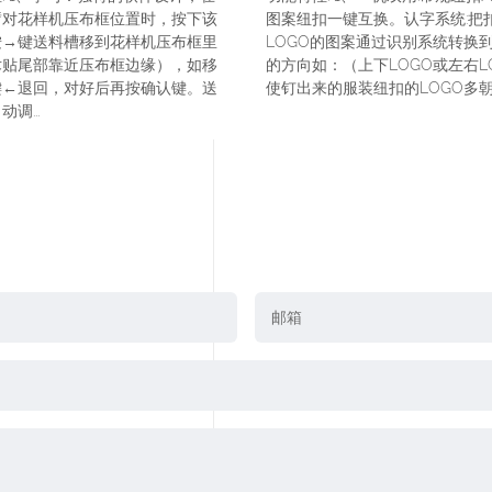
臂对花样机压布框位置时，按下该
图案纽扣一键互换。认字系统:把
按→键送料槽移到花样机压布框里
LOGO的图案通过识别系统转换
术贴尾部靠近压布框边缘），如移
的方向如：（上下LOGO或左右L
键←退回，对好后再按确认键。送
使钉出来的服装纽扣的LOGO多朝同
调...