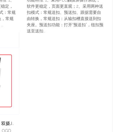
更稳定，
软件更稳定，页面更直观；2、采用两种送
式：常规
扣模式：常规送扣、预送扣、跟据需要自
换，常规
由转换，常规送扣：从输扣槽直接送到扣
.
夹座。预送扣功能：打开“预送扣”，纽扣预
送至送扣...
自动送扣机（纽扣正反面识别）双摄JM-998SS
LOGO、