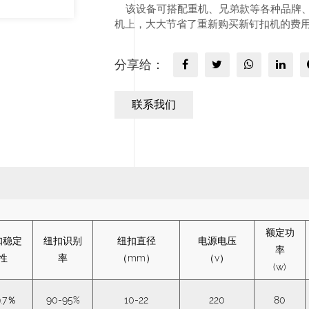
该设备可搭配重机、兄弟款等各种品牌、
机上，大大节省了重新购买新钉扣机的费
分享给：
联系我们
额定功
扣稳定
纽扣识别
纽扣直径
电源电压
率
性
率
（mm）
（v）
(w)
9.7％
90-95%
10-22
220
80