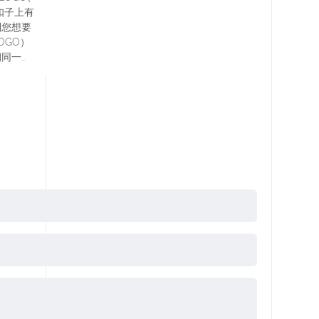
扣子上有
到您想要
OGO）
一...