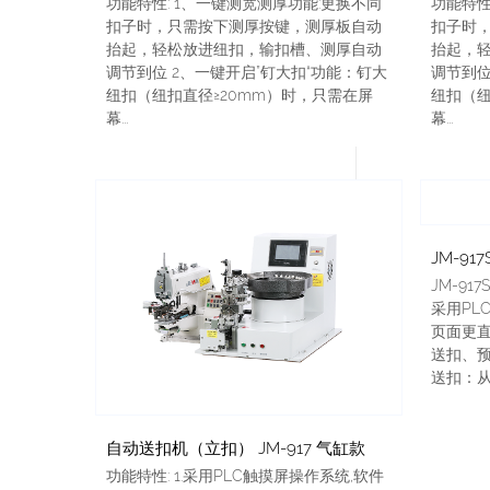
功能特性: 1、一键测宽测厚功能:更换不同
功能特性
扣子时，只需按下测厚按键，测厚板自动
扣子时
抬起，轻松放进纽扣，输扣槽、测厚自动
抬起，
调节到位 2、一键开启”钉大扣“功能：钉大
调节到位
纽扣（纽扣直径≥20mm）时，只需在屏
纽扣（纽
幕...
幕...
JM-91
采用PL
页面更
送扣、
送扣：从
自动送扣机（立扣） JM-917 气缸款
功能特性: 1.采用PLC触摸屏操作系统,软件