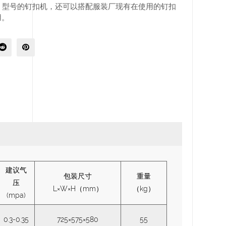
型号的钉扣机，还可以搭配服装厂现有在使用的钉扣
用。
建议气
包装尺寸
重量
压
L×W×H（mm）
（kg）
(mpa)
0.3-0.35
725×575×580
55