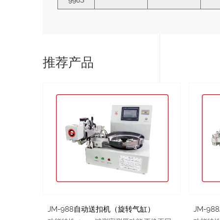
998S
推荐产品
JM-988自动送扣机（旋转气缸）
JM-9