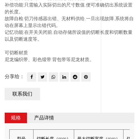
补偿功能
:只需输入实际切出的尺寸数值,便可准确切出系统设置
的长度。
故障自检
:切刀传感器出错、无材料供给,一旦出现故障,系统将自
动在屏幕上显示出错代码。
记忆功能
:在开关关闭前,自动存储所设值的切断长度和切断数量
以及切断速度等。
可切断材质
尼龙编织带、彩色缎带.背包带等尼龙材质。
分享给：
联系我们
规格
产品详情
型号
切断长度（mm）
最大切断宽度（mm）
切断速