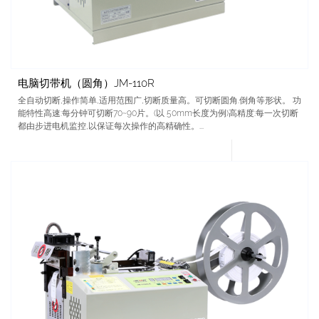
电脑切带机（圆角）JM-110R
全自动切断,操作简单,适用范围广,切断质量高。可切断圆角.倒角等形状。 功
能特性高速:每分钟可切断70~90片。(以 50mm长度为例)高精度:每一次切断
都由步进电机监控,以保证每次操作的高精确性。...