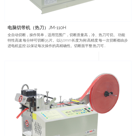
电脑切带机（热刀）JM-110H
全自动切断，操作简单，适用范围广，切断质量高，冷、热刀可切。 功能
特性高速:每分钟可切断95片。(以50mm长度为例)高精度:每一次切断都由步
进电机监控,以保证每次操作的高精确性。切断面平整:热刀可...