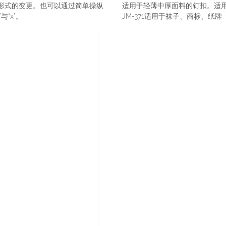
扣形式的变更。也可以通过简单操纵
适用于轻薄中厚面料的钉扣。适
与“x”。
JM-371适用于袜子、商标、纸牌