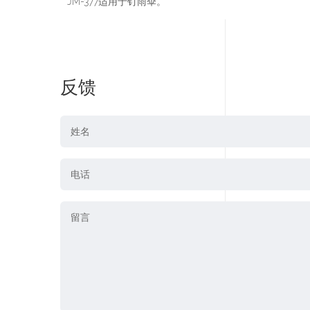
JM-377适用于钉雨伞。
反馈