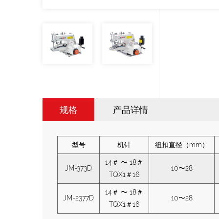
规格
产品详情
型号
机针
纽扣直径（mm）
14＃
〜
18＃
JM-373D
10〜28
TQX1＃16
14＃
〜
18＃
JM-2377D
10〜28
TQX1＃16