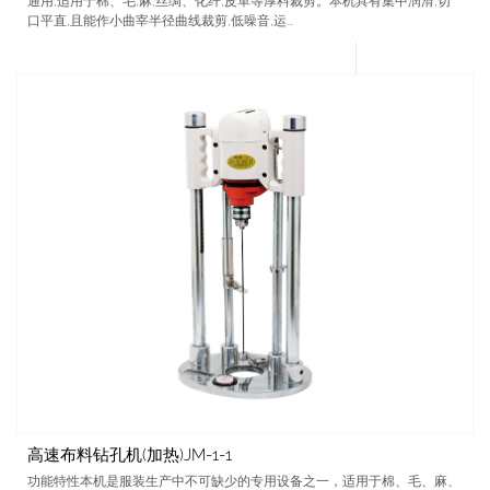
通用,适用于棉、毛,麻,丝绸、化纤,皮革等厚料裁剪。本机具有集中润滑,切
口平直,且能作小曲宰半径曲线裁剪,低噪音,运...
高速布料钻孔机(加热)JM-1-1
功能特性本机是服装生产中不可缺少的专用设备之一，适用于棉、毛、麻、