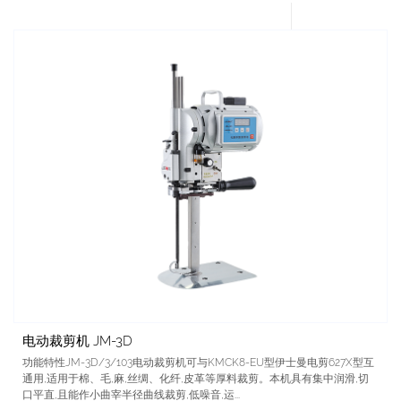
电动裁剪机 JM-3D
功能特性JM-3D/3/103电动裁剪机可与KMCK8-EU型伊士曼电剪627X型互
通用,适用于棉、毛,麻,丝绸、化纤,皮革等厚料裁剪。本机具有集中润滑,切
口平直,且能作小曲宰半径曲线裁剪,低噪音,运...