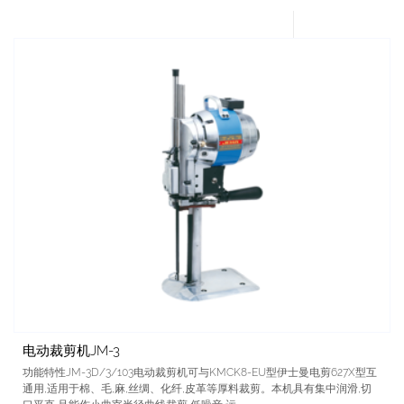
电动裁剪机JM-3
功能特性JM-3D/3/103电动裁剪机可与KMCK8-EU型伊士曼电剪627X型互
通用,适用于棉、毛,麻,丝绸、化纤,皮革等厚料裁剪。本机具有集中润滑,切