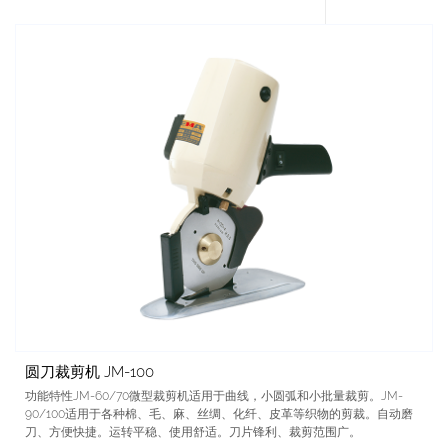
圆刀裁剪机 JM-100
功能特性JM-60/70微型裁剪机适用于曲线，小圆弧和小批量裁剪。JM-
90/100适用于各种棉、毛、麻、丝绸、化纤、皮革等织物的剪裁。自动磨
刀、方便快捷。运转平稳、使用舒适。刀片锋利、裁剪范围广。