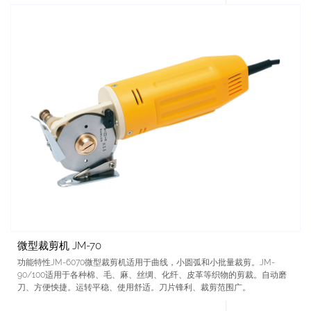
微型裁剪机 JM-70
功能特性JM-6070微型裁剪机适用于曲线，小圆弧和小批量裁剪。JM-
90/100适用于各种棉、毛、麻、丝绸、化纤、皮革等织物的剪裁。自动磨
刀、方便怏捷。运转平稳、使用舒适。刀片锋利、裁剪范围广。