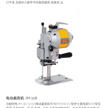
口平直,且能作小曲宰半径曲线裁剪,低噪音,运...
电动裁剪机 JM-108
功能特性JM-3D/3/103电动裁剪机可与KMCK8-EU型伊士曼电剪627X型互