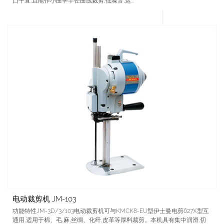
口平直,且能作小曲宰半径曲线裁剪,低噪音,运...
电动裁剪机 JM-103
功能特性JM-3D/3/103电动裁剪机可与KMCK8-EU型伊士曼电剪627X型互
通用,适用于棉、毛,麻,丝绸、化纤,皮革等厚料裁剪。本机具有集中润滑,切