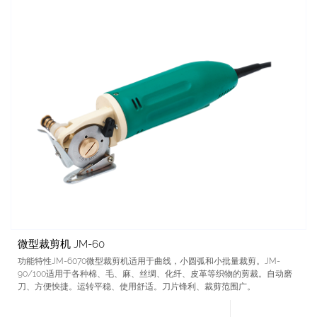
微型裁剪机 JM-60
功能特性JM-6070微型裁剪机适用于曲线，小圆弧和小批量裁剪。JM-
90/100适用于各种棉、毛、麻、丝绸、化纤、皮革等织物的剪裁。自动磨
刀、方便怏捷。运转平稳、使用舒适。刀片锋利、裁剪范围广。