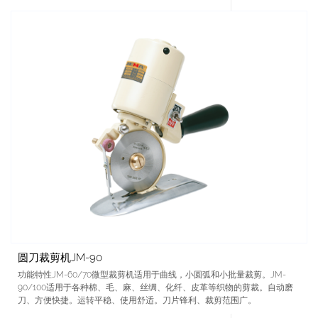
圆刀裁剪机JM-90
功能特性JM-60/70微型裁剪机适用于曲线，小圆弧和小批量裁剪。JM-
90/100适用于各种棉、毛、麻、丝绸、化纤、皮革等织物的剪裁。自动磨
刀、方便快捷。运转平稳、使用舒适。刀片锋利、裁剪范围广。