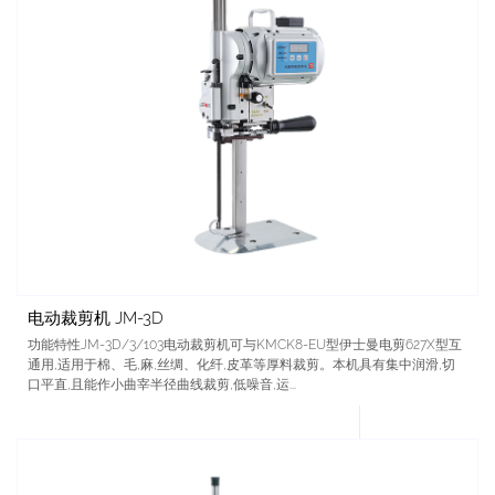
电动裁剪机 JM-3D
功能特性JM-3D/3/103电动裁剪机可与KMCK8-EU型伊士曼电剪627X型互
通用,适用于棉、毛,麻,丝绸、化纤,皮革等厚料裁剪。本机具有集中润滑,切
口平直,且能作小曲宰半径曲线裁剪,低噪音,运...