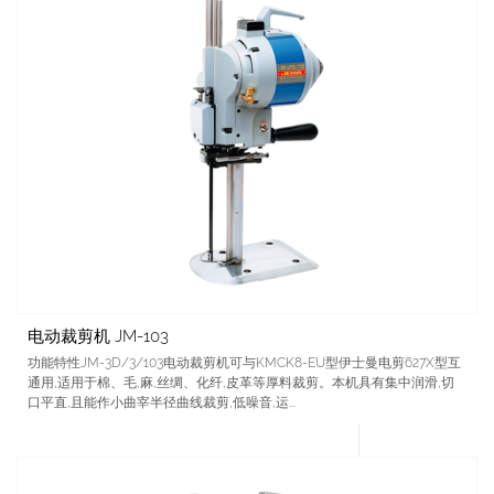
电动裁剪机 JM-103
功能特性JM-3D/3/103电动裁剪机可与KMCK8-EU型伊士曼电剪627X型互
通用,适用于棉、毛,麻,丝绸、化纤,皮革等厚料裁剪。本机具有集中润滑,切
口平直,且能作小曲宰半径曲线裁剪,低噪音,运...