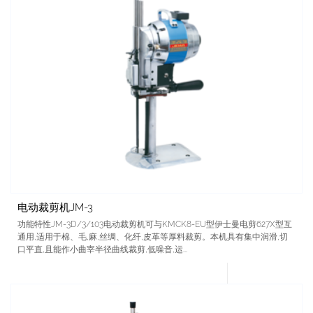
电动裁剪机JM-3
功能特性JM-3D/3/103电动裁剪机可与KMCK8-EU型伊士曼电剪627X型互
通用,适用于棉、毛,麻,丝绸、化纤,皮革等厚料裁剪。本机具有集中润滑,切
口平直,且能作小曲宰半径曲线裁剪,低噪音,运...