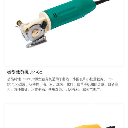
微型裁剪机 JM-60
功能特性JM-6070微型裁剪机适用于曲线，小圆弧和小批量裁剪。JM-
90/100适用于各种棉、毛、麻、丝绸、化纤、皮革等织物的剪裁。自动磨
刀、方便怏捷。运转平稳、使用舒适。刀片锋利、裁剪范围广。