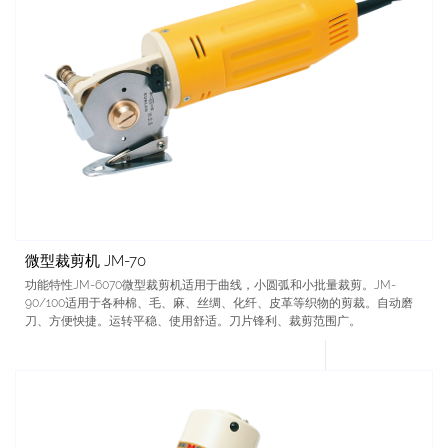
微型裁剪机 JM-70
功能特性JM-6070微型裁剪机适用于曲线，小圆弧和小批量裁剪。JM-
90/100适用于各种棉、毛、麻、丝绸、化纤、皮革等织物的剪裁。自动磨
刀、方便怏捷。运转平稳、使用舒适。刀片锋利、裁剪范围广。