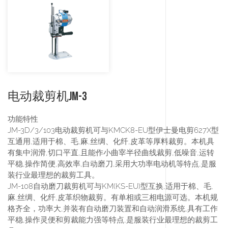
电动裁剪机JM-3
功能特性
JM-3D/3/103电动裁剪机可与KMCK8-EU型伊士曼电剪627X型
互通用,适用于棉、毛,麻,丝绸、化纤,皮革等厚料裁剪。本机具
有集中润滑,切口平直,且能作小曲宰半径曲线裁剪,低噪音,运转
平稳,操作简便,高效率,白动磨刀,采用大功率电动机等特点,是服
装行业最理想的裁剪工具。
JM-108自动磨刀裁剪机可与KM(KS-EU)型互换,适用于棉、毛,
麻,丝绸、化纤,皮革织物裁剪。有单相或三相电源可选。本机规
格齐全，功率大,并装有自动磨刀装置和自动润滑系统,具有工作
平稳,操作灵便和剪裁能力强等特点,是服装行业最理想的裁剪工