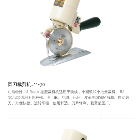
圆刀裁剪机JM-90
功能特性JM-60/70微型裁剪机适用于曲线，小圆弧和小批量裁剪。JM-
90/100适用于各种棉、毛、麻、丝绸、化纤、皮革等织物的剪裁。自动磨
刀、方便快捷。运转平稳、使用舒适。刀片锋利、裁剪范围广。