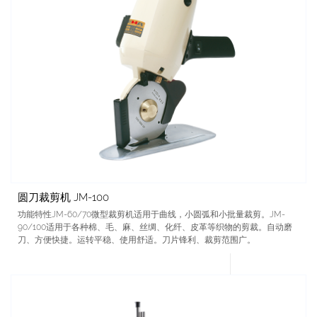
圆刀裁剪机 JM-100
功能特性JM-60/70微型裁剪机适用于曲线，小圆弧和小批量裁剪。JM-
90/100适用于各种棉、毛、麻、丝绸、化纤、皮革等织物的剪裁。自动磨
刀、方便快捷。运转平稳、使用舒适。刀片锋利、裁剪范围广。