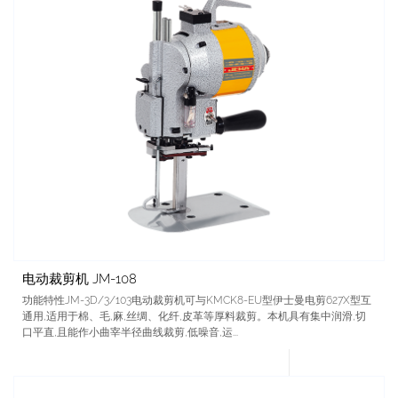
电动裁剪机 JM-108
功能特性JM-3D/3/103电动裁剪机可与KMCK8-EU型伊士曼电剪627X型互
通用,适用于棉、毛,麻,丝绸、化纤,皮革等厚料裁剪。本机具有集中润滑,切
口平直,且能作小曲宰半径曲线裁剪,低噪音,运...