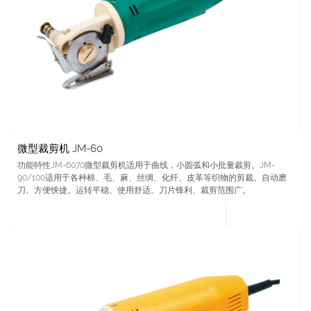
微型裁剪机 JM-60
功能特性JM-6070微型裁剪机适用于曲线，小圆弧和小批量裁剪。JM-
90/100适用于各种棉、毛、麻、丝绸、化纤、皮革等织物的剪裁。自动磨
刀、方便怏捷。运转平稳、使用舒适。刀片锋利、裁剪范围广。