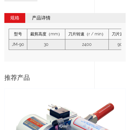
规格
产品详情
型号
裁剪高度（mm）
刀片转速（r / min）
刀片直径
JM-90
30
2400
90
推荐产品