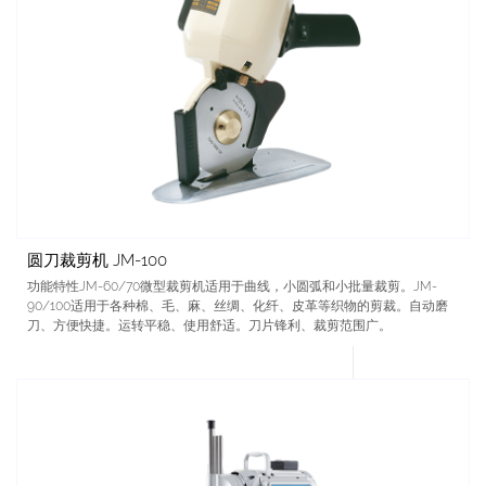
圆刀裁剪机 JM-100
功能特性JM-60/70微型裁剪机适用于曲线，小圆弧和小批量裁剪。JM-
90/100适用于各种棉、毛、麻、丝绸、化纤、皮革等织物的剪裁。自动磨
刀、方便快捷。运转平稳、使用舒适。刀片锋利、裁剪范围广。