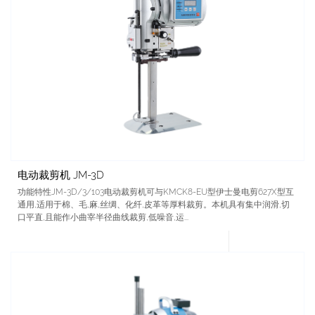
电动裁剪机 JM-3D
功能特性JM-3D/3/103电动裁剪机可与KMCK8-EU型伊士曼电剪627X型互
通用,适用于棉、毛,麻,丝绸、化纤,皮革等厚料裁剪。本机具有集中润滑,切
口平直,且能作小曲宰半径曲线裁剪,低噪音,运...