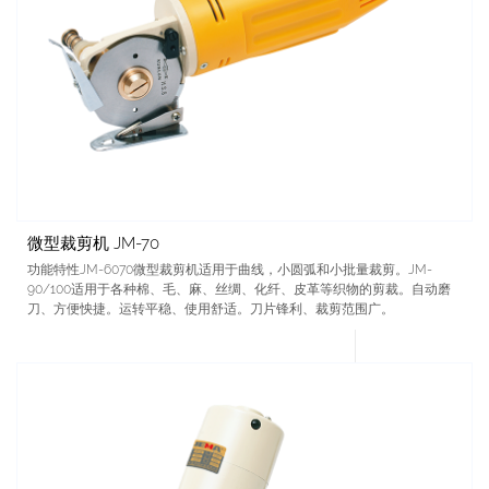
微型裁剪机 JM-70
功能特性JM-6070微型裁剪机适用于曲线，小圆弧和小批量裁剪。JM-
90/100适用于各种棉、毛、麻、丝绸、化纤、皮革等织物的剪裁。自动磨
刀、方便怏捷。运转平稳、使用舒适。刀片锋利、裁剪范围广。