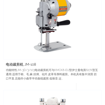
电动裁剪机 JM-108
功能特性JM-3D/3/103电动裁剪机可与KMCK8-EU型伊士曼电剪627X型互
通用,适用于棉、毛,麻,丝绸、化纤,皮革等厚料裁剪。本机具有集中润滑,切
口平直,且能作小曲宰半径曲线裁剪,低噪音,运...