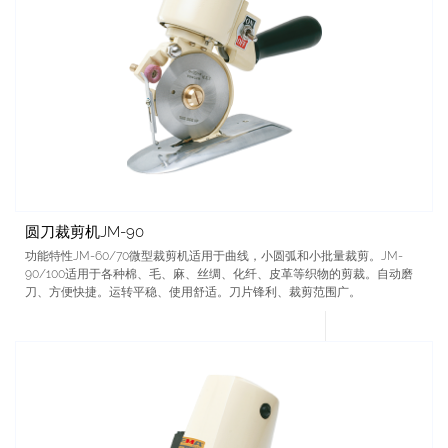
圆刀裁剪机JM-90
功能特性JM-60/70微型裁剪机适用于曲线，小圆弧和小批量裁剪。JM-
90/100适用于各种棉、毛、麻、丝绸、化纤、皮革等织物的剪裁。自动磨
刀、方便快捷。运转平稳、使用舒适。刀片锋利、裁剪范围广。