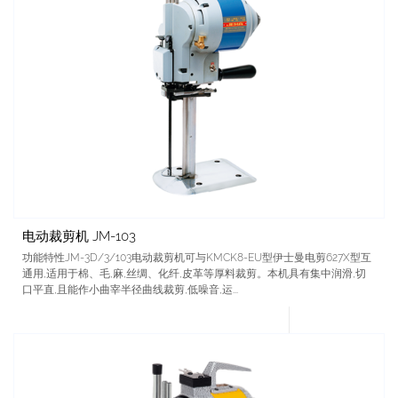
电动裁剪机 JM-103
功能特性JM-3D/3/103电动裁剪机可与KMCK8-EU型伊士曼电剪627X型互
通用,适用于棉、毛,麻,丝绸、化纤,皮革等厚料裁剪。本机具有集中润滑,切
口平直,且能作小曲宰半径曲线裁剪,低噪音,运...