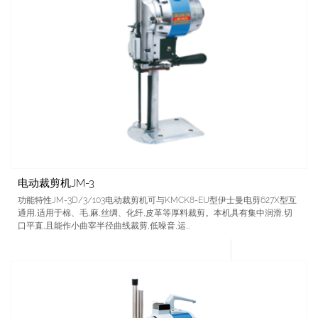
电动裁剪机JM-3
功能特性JM-3D/3/103电动裁剪机可与KMCK8-EU型伊士曼电剪627X型互
通用,适用于棉、毛,麻,丝绸、化纤,皮革等厚料裁剪。本机具有集中润滑,切
口平直,且能作小曲宰半径曲线裁剪,低噪音,运...